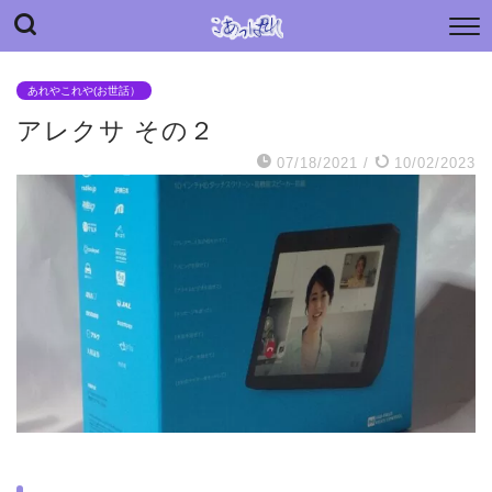
“こあっぱれ” blog
日々の小さな“あっぱれ”と老母介護のあれやこれや
あれやこれや(お世話）
アレクサ その２
07/18/2021
/
10/02/2023