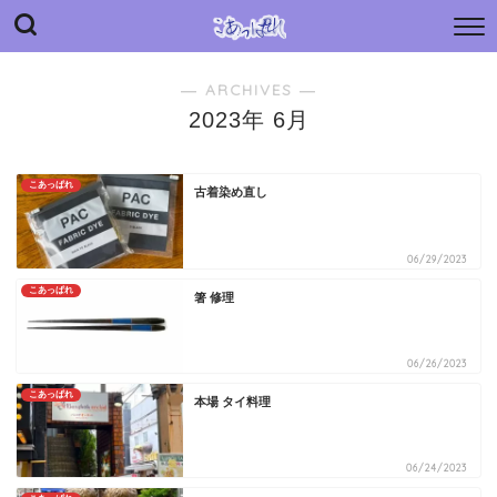
“こあっぱれ” blog
日々の小さな“あっぱれ”と老母介護のあれやこれや
― ARCHIVES ―
2023年 6月
こあっぱれ
古着染め直し
06/29/2023
こあっぱれ
箸 修理
06/26/2023
こあっぱれ
本場 タイ料理
06/24/2023