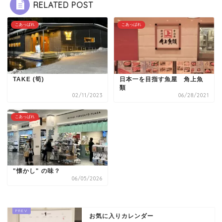
RELATED POST
こあっぱれ
こあっぱれ
TAKE (筍)
日本一を目指す魚屋 角上魚
類
02/11/2023
06/28/2021
こあっぱれ
"懐かし" の味？
06/05/2026
お気に入りカレンダー