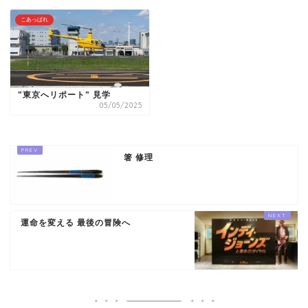
こあっぱれ
"東京へリポート" 見学
05/05/2025
箸 修理
運命を変える 最後の冒険へ