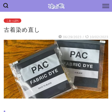
“こあっぱれ” blog
日々の小さな“あっぱれ”と老母介護のあれやこれや
こあっぱれ
古着染め直し
06/29/2023
/
10/02/2023