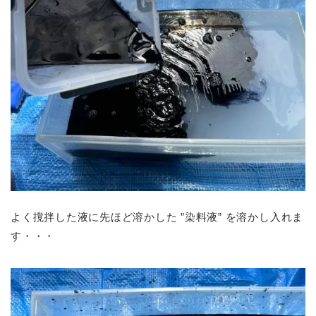
よく撹拌した液に先ほど溶かした ”染料液” を溶かし入れま
す・・・