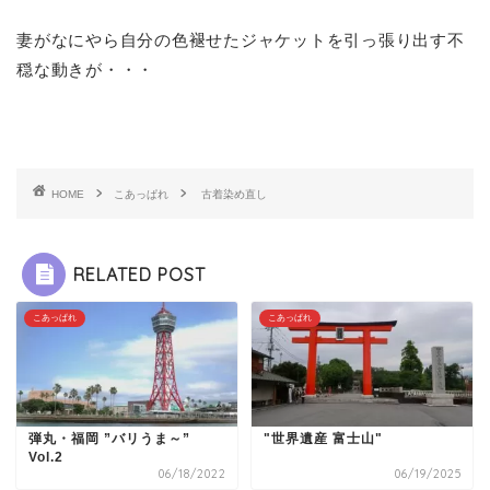
妻がなにやら自分の色褪せたジャケットを引っ張り出す不
穏な動きが・・・
HOME
こあっぱれ
古着染め直し
RELATED POST
こあっぱれ
こあっぱれ
弾丸・福岡 ”バリうま～”
"世界遺産 富士山"
Vol.2
06/18/2022
06/19/2025