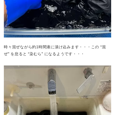
時々混ぜながら約1時間液に漬け込みます・・・この “混
ぜ” を怠ると “染むら” になるようです・・・