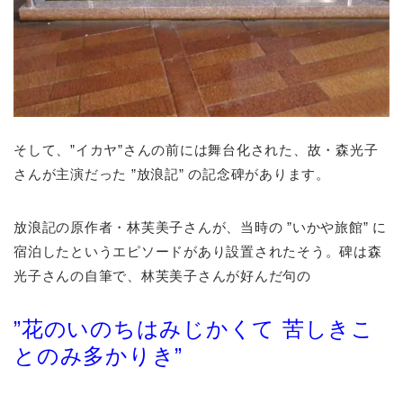
そして、”イカヤ”さんの前には舞台化された、故・森光子
さんが主演だった ”放浪記” の記念碑があります。
放浪記の原作者・林芙美子さんが、当時の ”いかや旅館” に
宿泊したというエピソードがあり設置されたそう。碑は森
光子さんの自筆で、林芙美子さんが好んだ句の
”花のいのちはみじかくて 苦しきこ
とのみ多かりき”