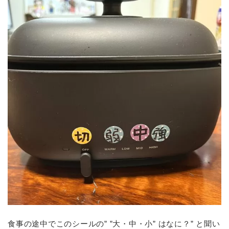
食事の途中でこのシールの” ”大・中・小” はなに？” と聞い