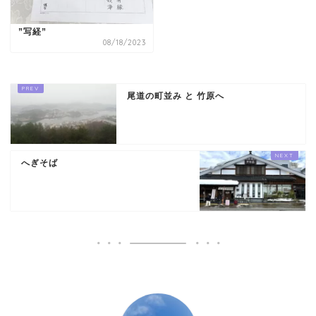
”写経”
08/18/2023
尾道の町並み と 竹原へ
へぎそば