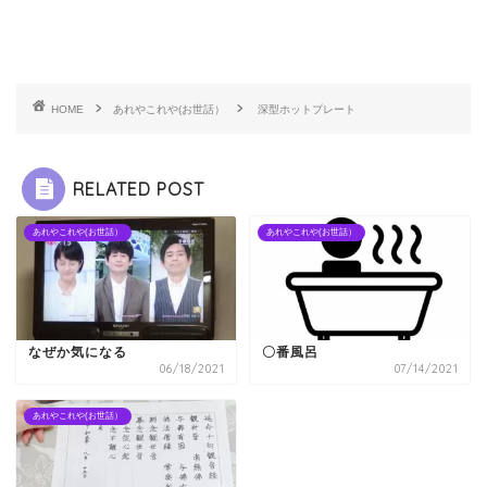
HOME
あれやこれや(お世話）
深型ホットプレート
RELATED POST
あれやこれや(お世話）
あれやこれや(お世話）
なぜか気になる
〇番風呂
06/18/2021
07/14/2021
あれやこれや(お世話）