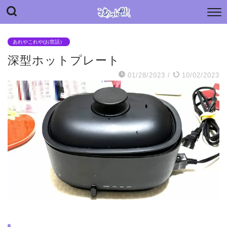
“こあっぱれ” blog
日々の小さな“あっぱれ”と老母介護のあれやこれや
あれやこれや(お世話）
深型ホットプレート
01/28/2023
/
10/02/2023