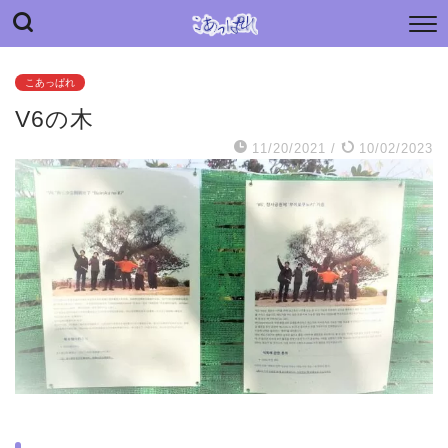
“こあっぱれ” blog
日々の小さな“あっぱれ”と老母介護のあれやこれや
こあっぱれ
V6の木
11/20/2021
/
10/02/2023