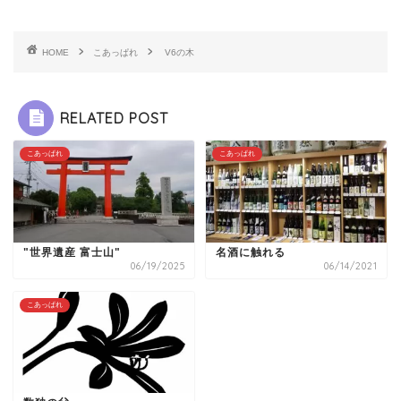
HOME
こあっぱれ
V6の木
RELATED POST
こあっぱれ
こあっぱれ
"世界遺産 富士山"
名酒に触れる
06/19/2025
06/14/2021
こあっぱれ