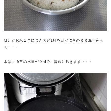
研いだお米１合につき大匙1杯を目安にそのまま混ぜ込ん
で・・・
水は、通常の水量+20mlで、普通に炊きます・・・