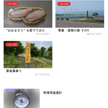
こあっぱれ
こあっぱれ
”おおまさり” を茹でてみた
青森・道南の旅 その5
10/11/2021
08/04/2024
こあっぱれ
新盆墓参り
07/15/2022
料理用温度計