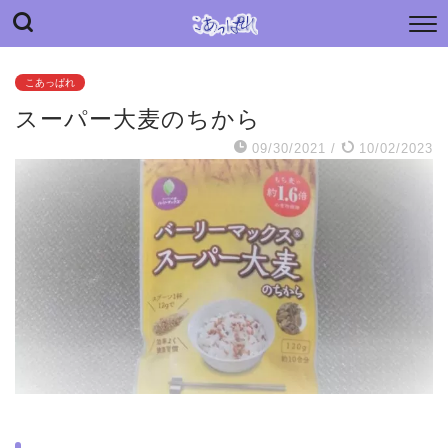
“こあっぱれ” blog
日々の小さな“あっぱれ”と老母介護のあれやこれや
こあっぱれ
スーパー大麦のちから
09/30/2021
/
10/02/2023