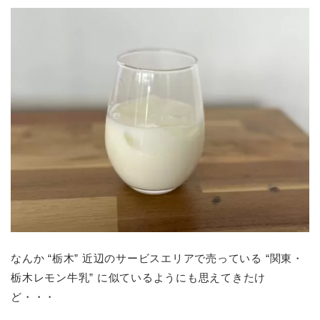
なんか “栃木” 近辺のサービスエリアで売っている “関東・
栃木レモン牛乳” に似ているようにも思えてきたけ
ど・・・