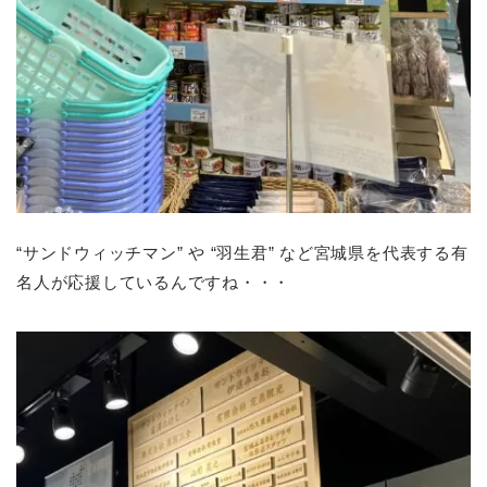
“サンドウィッチマン” や “羽生君” など宮城県を代表する有
名人が応援しているんですね・・・