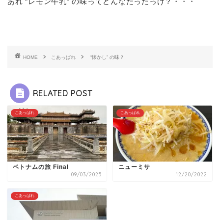
あれ “レモン牛乳” の味ってどんなだったっけ？・・・
HOME
こあっぱれ
“懐かし” の味？
RELATED POST
こあっぱれ
こあっぱれ
ベトナムの旅 Final
ニューミサ
09/03/2025
12/20/2022
こあっぱれ