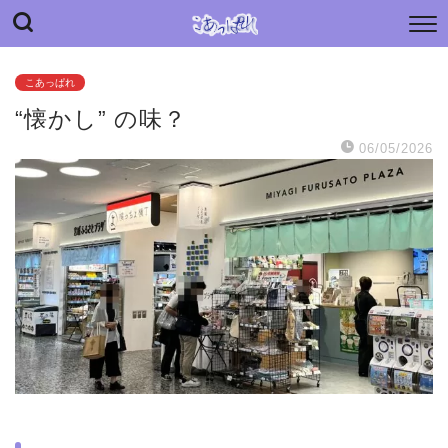
“こあっぱれ” blog
日々の小さな“あっぱれ”と老母介護のあれやこれや
こあっぱれ
“懐かし” の味？
06/05/2026