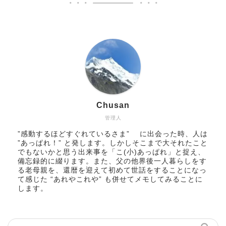
Chusan
管理人
”感動するほどすぐれているさま” に出会った時、人は
”あっぱれ！” と発します。しかしそこまで大それたこと
でもないかと思う出来事を「こ(小)あっぱれ」と捉え、
備忘録的に綴ります。また、父の他界後一人暮らしをす
る老母親を、還暦を迎えて初めて世話をすることになっ
て感じた “あれやこれや” も併せてメモしてみることに
します。