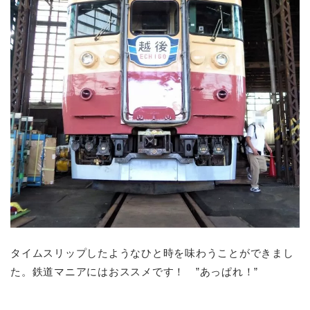
タイムスリップしたようなひと時を味わうことができまし
た。鉄道マニアにはおススメです！ ”あっぱれ！”