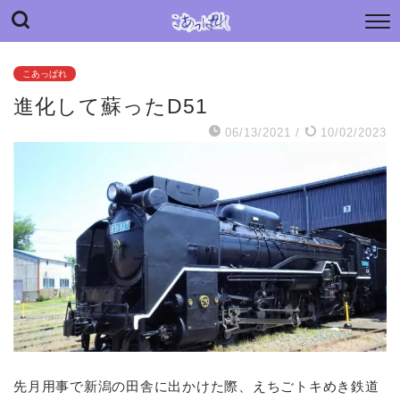
“こあっぱれ” blog
日々の小さな“あっぱれ”と老母介護のあれやこれや
こあっぱれ
進化して蘇ったD51
06/13/2021
/
10/02/2023
先月用事で新潟の田舎に出かけた際、えちごトキめき鉄道