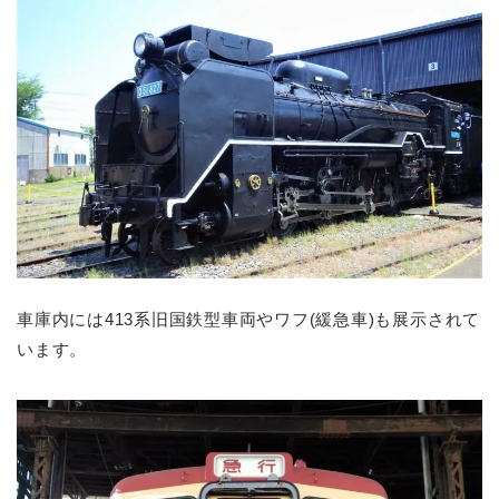
車庫内には413系旧国鉄型車両やワフ(緩急車)も展示されて
います。