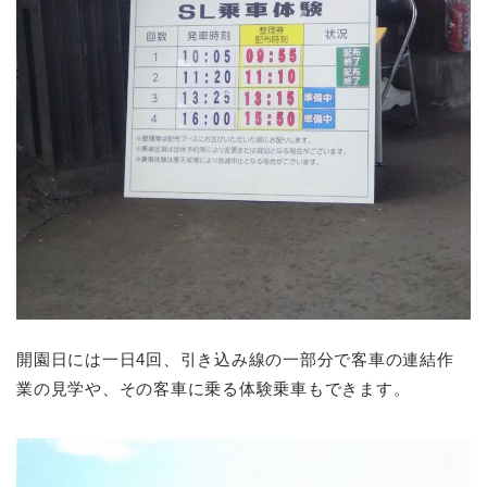
開園日には一日4回、引き込み線の一部分で客車の連結作
業の見学や、その客車に乗る体験乗車もできます。