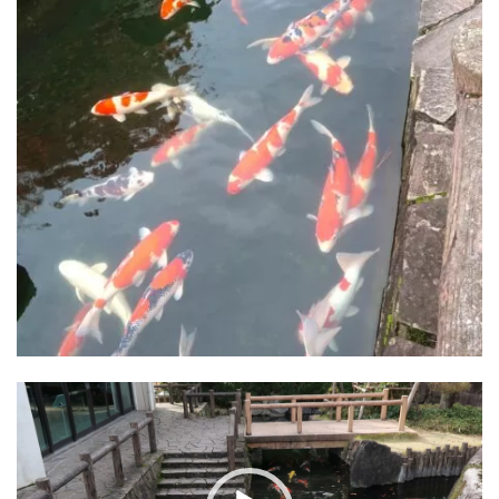
動
画
プ
レ
ー