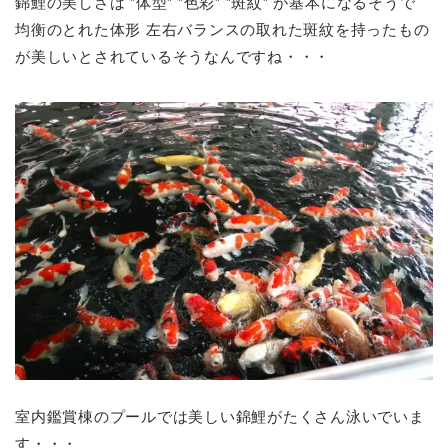
錦鯉の美しさは ”体型” ”色彩” ”斑紋” が基本になるそうで
均衡のとれた体形 左右バランスの取れた斑紋を持ったもの
が美しいとされているそうなんですね・・・
室内鑑賞棟のプールでは美しい錦鯉がたくさん泳いでいま
す・・・