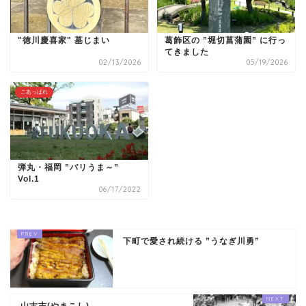
"徳川慶喜家" 墓じまい
葛飾区の ”堀切菖蒲園” に行っ
てきました
02/13/2026
05/19/2026
こあっぱれ
弾丸・福岡 ”バリうま～”
Vol.1
06/17/2022
下町で愛され続ける ”うなぎ川勇”