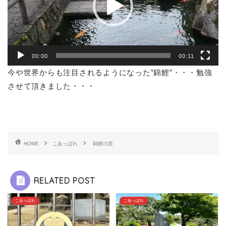
ヤ
ー
00:00
00:11
今や世界からも注目されるようになった”錦鯉”・・・勉強
させて頂きました・・・
HOME
こあっぱれ
錦鯉の里
RELATED POST
こあっぱれ
こあっぱれ