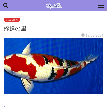
“こあっぱれ” blog
日々の小さな“あっぱれ”と老母介護のあれやこれや
こあっぱれ
錦鯉の里
12/02/2024