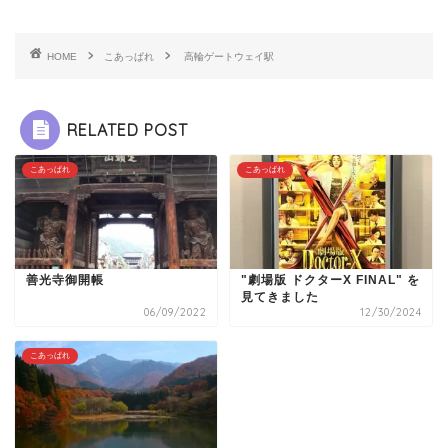
HOME
こあっぱれ
高輪ゲートウェイ駅
RELATED POST
こあっぱれ
こあっぱれ
善光寺御開帳
"劇場版 ドクターX FINAL" を
見てきました
06/09/2022
12/30/2024
こあっぱれ