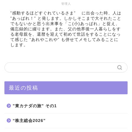
管理人
”感動するほどすぐれているさま” に出会った時、人は
”あっぱれ！” と発します。しかしそこまで大それたこと
でもないかと思う出来事を「こ(小)あっぱれ」と捉え、
備忘録的に綴ります。また、父の他界後一人暮らしをす
る老母親を、還暦を迎えて初めて世話をすることになっ
て感じた “あれやこれや” も併せてメモしてみることに
します。
最近の投稿
”東カナダの旅” その1
“株主総会2026”