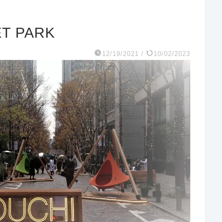
T PARK
12/19/2021
/
10/02/2023