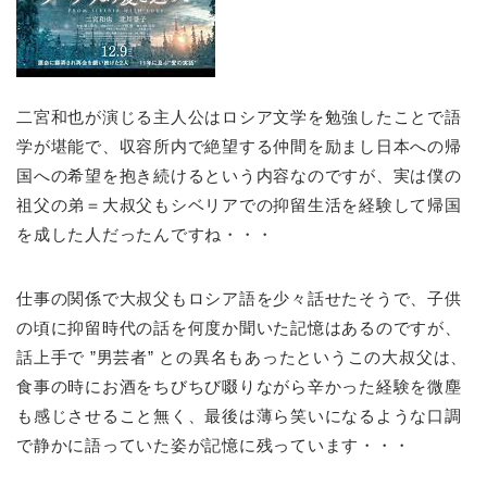
二宮和也が演じる主人公はロシア文学を勉強したことで語
学が堪能で、収容所内で絶望する仲間を励まし日本への帰
国への希望を抱き続けるという内容なのですが、実は僕の
祖父の弟＝大叔父もシベリアでの抑留生活を経験して帰国
を成した人だったんですね・・・
仕事の関係で大叔父もロシア語を少々話せたそうで、子供
の頃に抑留時代の話を何度か聞いた記憶はあるのですが、
話上手で ”男芸者” との異名もあったというこの大叔父は、
食事の時にお酒をちびちび啜りながら辛かった経験を微塵
も感じさせること無く、最後は薄ら笑いになるような口調
で静かに語っていた姿が記憶に残っています・・・