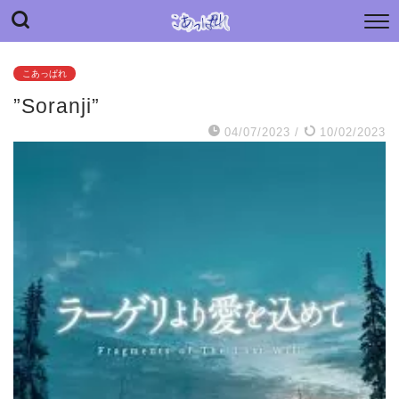
“こあっぱれ” blog
日々の小さな“あっぱれ”と老母介護のあれやこれや
こあっぱれ
”Soranji”
04/07/2023
/
10/02/2023